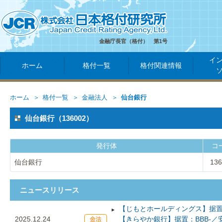
金融庁長官（格付） 第1号
イ
ホーム
格付一覧
格付関連情報
ホーム
格付一覧
金融法人
仙台銀行
仙台銀行（136002）
発行体
コ
仙台銀行
136
ニュースリリース
【じもとホールディングス】据置：
2025.12.24
【きらやか銀行】据置：BBB-／