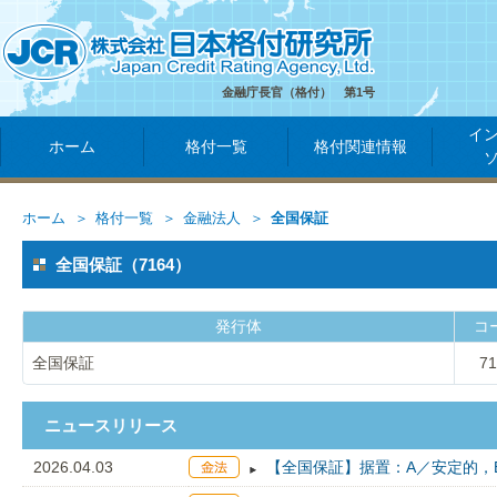
金融庁長官（格付） 第1号
イ
ホーム
格付一覧
格付関連情報
ホーム
格付一覧
金融法人
全国保証
全国保証（7164）
発行体
コ
全国保証
71
ニュースリリース
2026.04.03
【全国保証】据置：A／安定的，B