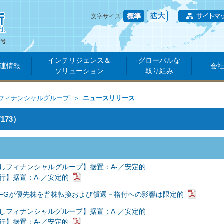
文字サイズ
1号
インテリジェンス＆
グローバルな
連情報
会
ソリューション
取り組み
フィナンシャルグループ
ニュースリリース
73）
しフィナンシャルグループ】据置：A-／安定的
行】据置：A-／安定的
FGが優先株を普株転換および償還－格付への影響は限定的
しフィナンシャルグループ】据置：A-／安定的
行】据置：A-／安定的