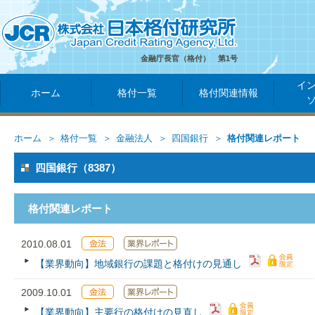
金融庁長官（格付） 第1号
イ
ホーム
格付一覧
格付関連情報
ホーム
格付一覧
金融法人
四国銀行
格付関連レポート
四国銀行（8387）
格付関連レポート
2010.08.01
【業界動向】地域銀行の課題と格付けの見通し
2009.10.01
【業界動向】主要行の格付けの見直し