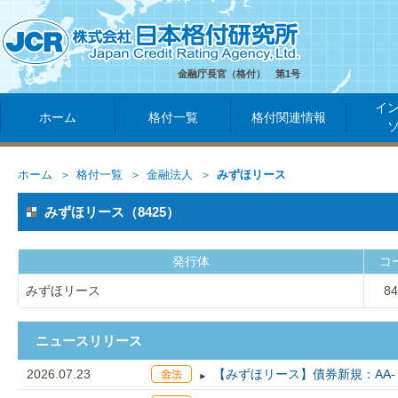
金融庁長官（格付） 第1号
イ
ホーム
格付一覧
格付関連情報
ホーム
格付一覧
金融法人
みずほリース
みずほリース（8425）
発行体
コ
みずほリース
84
ニュースリリース
2026.07.23
【みずほリース】債券新規：AA-