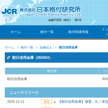
金融庁長官（格付） 第1号
イ
ホーム
格付一覧
格付関連情報
ホーム
格付一覧
金融法人
朝日信用金庫
朝日信用金庫（850004）
発行体
コ
朝日信用金庫
850
ニュースリリース
2025.12.11
【朝日信用金庫】据置：A-／安定