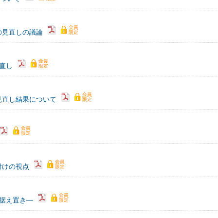
の見直しの議論
直し
見直し結果について
付けの視点
据え置き―