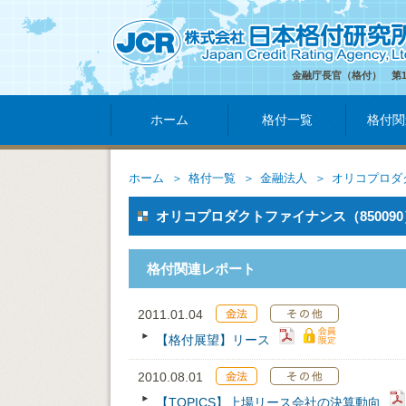
金融庁長官（格付） 第
ホーム
格付一覧
格付関
ホーム
格付一覧
金融法人
オリコプロダ
オリコプロダクトファイナンス（850090
格付関連レポート
2011.01.04
【格付展望】リース
2010.08.01
【TOPICS】上場リース会社の決算動向