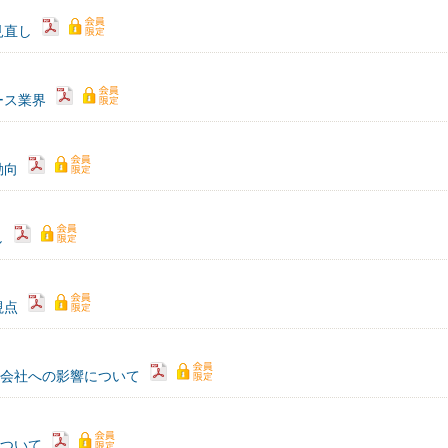
見直し
ース業界
動向
し
視点
融会社への影響について
について