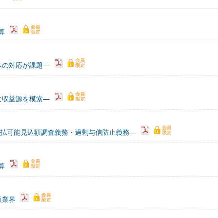
算
への対応が課題―
な収益源を模索―
―支払可能見込額調査義務・過剰与信防止義務―
算
販業界