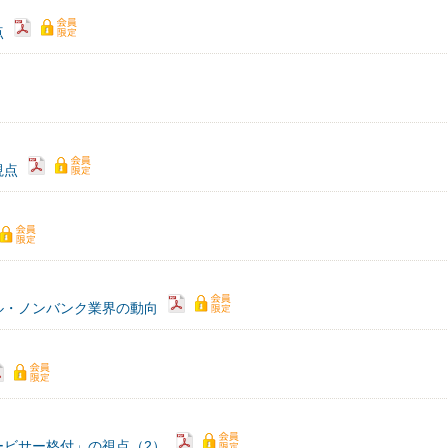
点
視点
ル・ノンバンク業界の動向
ービサー格付」の視点（2）