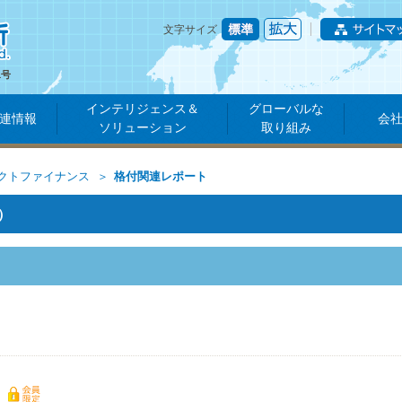
文字サイズ
1号
インテリジェンス＆
グローバルな
連情報
会
ソリューション
取り組み
クトファイナンス
格付関連レポート
）