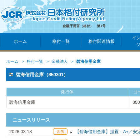
金融庁長官（格付） 第1号
イ
ホーム
格付一覧
格付関連情報
ホーム
格付一覧
金融法人
碧海信用金庫
碧海信用金庫（850301）
発行体
コ
碧海信用金庫
850
ニュースリリース
2026.03.18
【碧海信用金庫】据置：A+／安