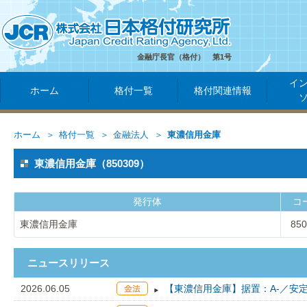
金融庁長官（格付） 第1号
イ
ホーム
格付一覧
格付関連情報
ホーム
格付一覧
金融法人
東濃信用金庫
東濃信用金庫（850309）
発行体
コ
東濃信用金庫
850
ニュースリリース
2026.06.05
【東濃信用金庫】据置：A-／安