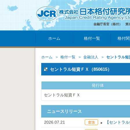
金融庁長官（格付） 第
ホーム
格付一覧
格付関
ホーム
格付一覧
金融法人
セントラル短
セントラル短資ＦＸ（850615）
発行体
セントラル短資ＦＸ
ニュースリリース
2026.07.21
【セントラル