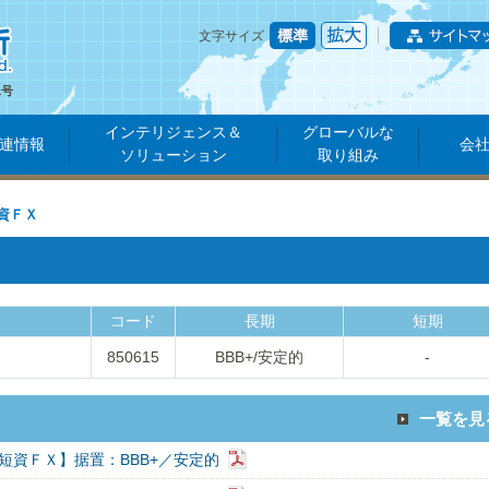
文字サイズ
1号
インテリジェンス＆
グローバルな
連情報
会
ソリューション
取り組み
資ＦＸ
コード
長期
短期
850615
BBB+/安定的
-
一覧を見
短資ＦＸ】据置：BBB+／安定的