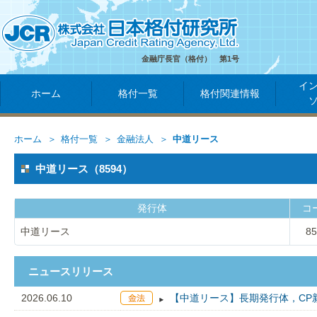
金融庁長官（格付） 第1号
イ
ホーム
格付一覧
格付関連情報
ホーム
格付一覧
金融法人
中道リース
中道リース（8594）
発行体
コ
中道リース
85
ニュースリリース
2026.06.10
【中道リース】長期発行体，CP新