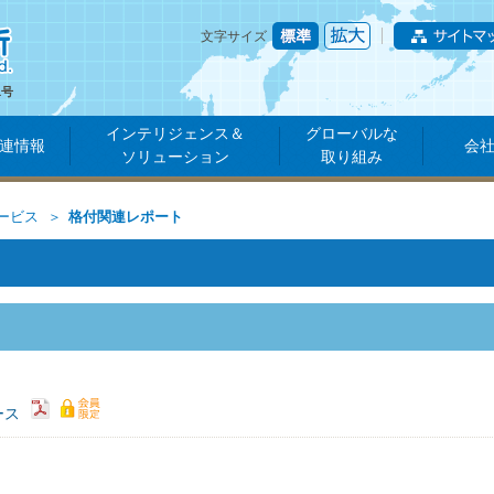
文字サイズ
1号
インテリジェンス＆
グローバルな
連情報
会
ソリューション
取り組み
ービス
格付関連レポート
ース