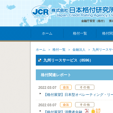
金融庁長官（格付） 第
ホーム
格付一覧
格付関
ホーム
格付一覧
金融法人
九州リースサ
九州リースサービス（8596）
格付関連レポート
2022.03.07
【格付展望】日本型オペレーティング・リ
2022.03.07
【格付展望】消費者金融