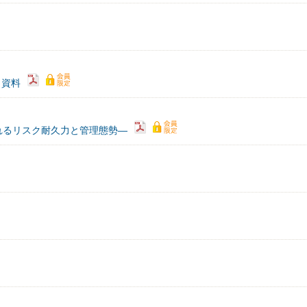
）資料
れるリスク耐久力と管理態勢―