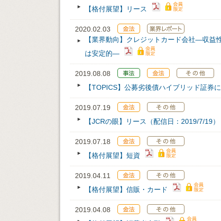
【格付展望】リース
2020.02.03
【業界動向】クレジットカード会社―収益
は安定的―
2019.08.08
【TOPICS】公募劣後債ハイブリッド証
2019.07.19
【JCRの眼】リース（配信日：2019/7/19）
2019.07.18
【格付展望】短資
2019.04.11
【格付展望】信販・カード
2019.04.08