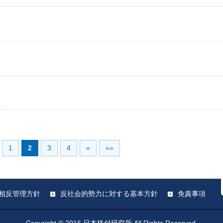
1
2
3
4
»
»»
相反管理方針
反社会的勢力に対する基本方針
免責事項