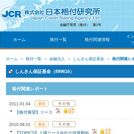
金融庁長官（格付） 第1号
イ
ホーム
格付一覧
格付関連情報
ホーム
格付一覧
金融法人
しんきん保証基金
格付関連レ
しんきん保証基金（899616）
格付関連レポート
2011.01.04
【格付展望】リース
2010.08.01
【TOPICS】上場リース会社の決算動向