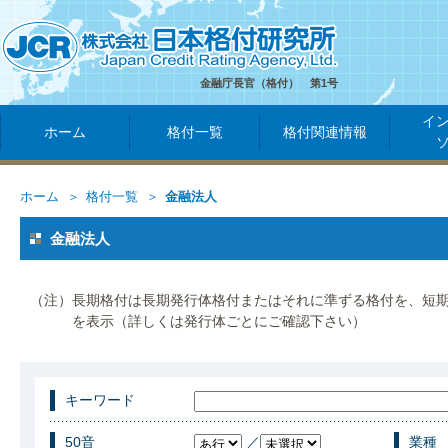
金融庁長官（格付） 第1号
イ
ホーム
格付一覧
格付関連情報
ホーム
格付一覧
金融法人
金融法人
（注）長期格付は長期発行体格付またはそれに準ずる格付を、短
を表示（詳しくは発行体ごとにご確認下さい）
キーワード
50音
／
業種