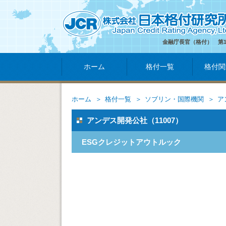
金融庁長官（格付） 第
ホーム
格付一覧
格付関
ホーム
格付一覧
ソブリン・国際機関
ア
アンデス開発公社（11007）
ESGクレジットアウトルック