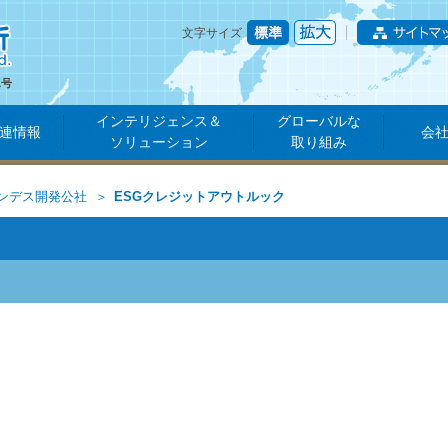
文字サイズ
1号
インテリジェンス＆
グローバルな
連情報
会
ソリューション
取り組み
ンデス開発公社
ESGクレジットアウトルック