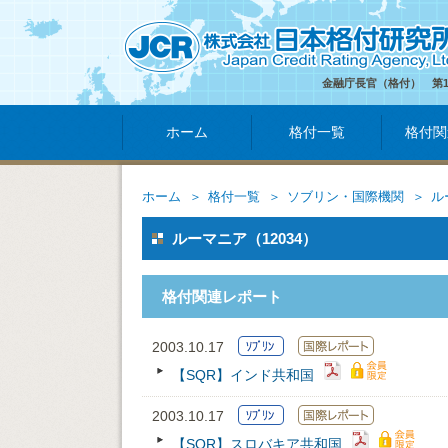
金融庁長官（格付） 第
ホーム
格付一覧
格付関
ホーム
格付一覧
ソブリン・国際機関
ル
ルーマニア（12034）
格付関連レポート
2003.10.17
【SQR】インド共和国
2003.10.17
【SQR】スロバキア共和国