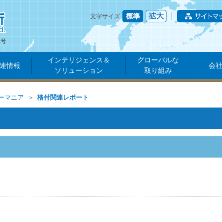
文字サイズ
1号
インテリジェンス＆
グローバルな
連情報
会
ソリューション
取り組み
ーマニア
格付関連レポート