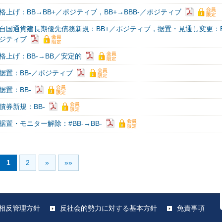
上げ：BB→BB+／ポジティブ，BB+→BBB-／ポジティブ
自国通貨建長期優先債務新規：BB+／ポジティブ，据置・見通し変更：
ジティブ
格上げ：BB-→BB／安定的
据置：BB-／ポジティブ
据置：BB-
債券新規：BB-
置・モニター解除：#BB-→BB-
1
2
»
»»
相反管理方針
反社会的勢力に対する基本方針
免責事項