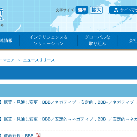
文字サイズ
1号
インテリジェンス＆
グローバルな
連情報
会
ソリューション
取り組み
ーマニア
ニュースリリース
】据置・見通し変更：BBB／ネガティブ→安定的，BBB+／ネガティブ
】据置・見通し変更：BBB／安定的→ネガティブ，BBB+／安定的→ネ
】債券新規：BBB