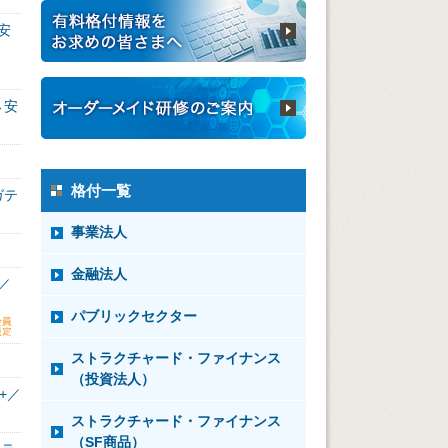
安
→安
格付一覧
ガテ
事業法人
金融法人
／
パブリックセクター
ストラクチャード・ファイナンス
（投資法人）
+／
ストラクチャード・ファイナンス
（SF商品）