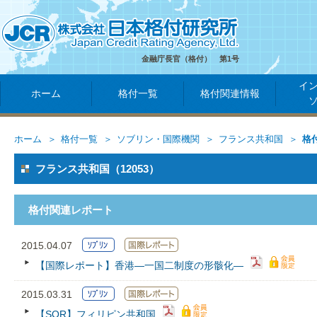
金融庁長官（格付） 第1号
イ
ホーム
格付一覧
格付関連情報
ホーム
格付一覧
ソブリン・国際機関
フランス共和国
格
フランス共和国（12053）
格付関連レポート
2015.04.07
【国際レポート】香港―一国二制度の形骸化―
2015.03.31
【SQR】フィリピン共和国