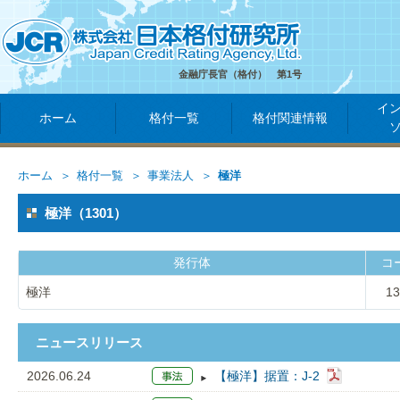
金融庁長官（格付） 第1号
イ
ホーム
格付一覧
格付関連情報
ホーム
格付一覧
事業法人
極洋
極洋（1301）
発行体
コ
極洋
13
ニュースリリース
2026.06.24
【極洋】据置：J-2