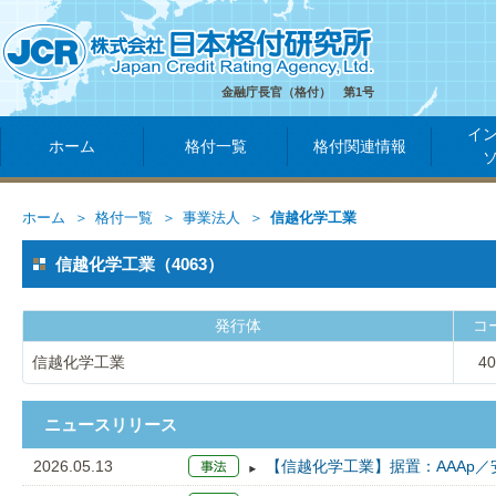
金融庁長官（格付） 第1号
イ
ホーム
格付一覧
格付関連情報
ホーム
格付一覧
事業法人
信越化学工業
信越化学工業（4063）
発行体
コ
信越化学工業
40
ニュースリリース
2026.05.13
【信越化学工業】据置：AAAp／