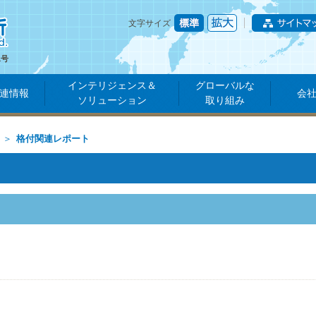
文字サイズ
1号
インテリジェンス＆
グローバルな
連情報
会
ソリューション
取り組み
格付関連レポート