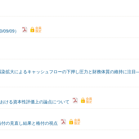
09/09）
感染拡大によるキャッシュフローの下押し圧力と財務体質の維持に注目
券における資本性評価上の論点について
格付の見直し結果と格付の視点