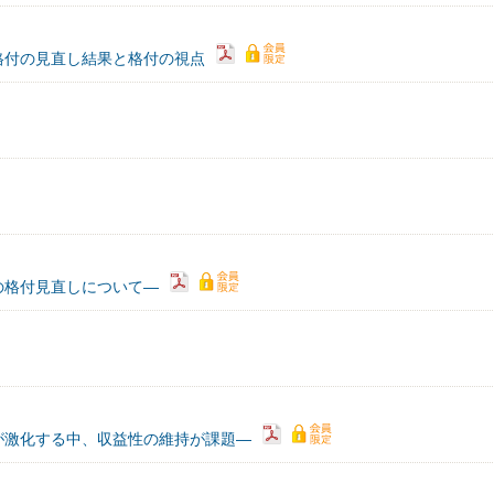
格付の見直し結果と格付の視点
の格付見直しについて―
が激化する中、収益性の維持が課題―