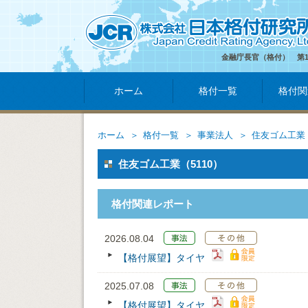
金融庁長官（格付） 第
ホーム
格付一覧
格付関
ホーム
格付一覧
事業法人
住友ゴム工業
住友ゴム工業（5110）
格付関連レポート
2026.08.04
【格付展望】タイヤ
2025.07.08
【格付展望】タイヤ