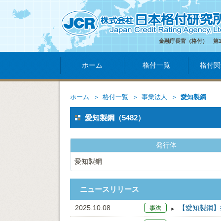
金融庁長官（格付） 第
ホーム
格付一覧
格付関
ホーム
格付一覧
事業法人
愛知製鋼
愛知製鋼（5482）
発行体
愛知製鋼
ニュースリリース
2025.10.08
【愛知製鋼】