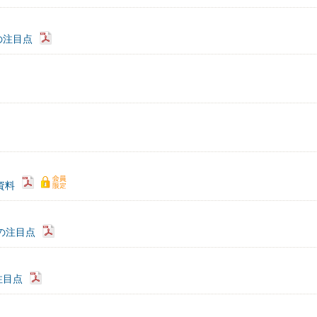
の注目点
）資料
の注目点
注目点