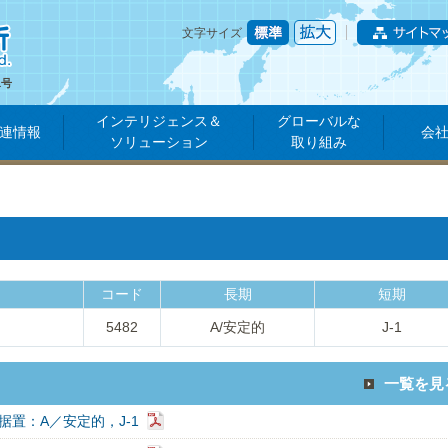
文字サイズ
1号
インテリジェンス＆
グローバルな
連情報
会
ソリューション
取り組み
コード
長期
短期
5482
A/安定的
J-1
一覧を見
据置：A／安定的，J-1