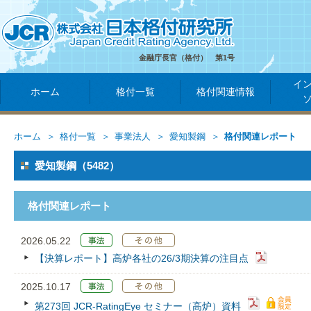
金融庁長官（格付） 第1号
イ
ホーム
格付一覧
格付関連情報
ホーム
格付一覧
事業法人
愛知製鋼
格付関連レポート
愛知製鋼（5482）
格付関連レポート
2026.05.22
【決算レポート】高炉各社の26/3期決算の注目点
2025.10.17
第273回 JCR‐RatingEye セミナー（高炉）資料