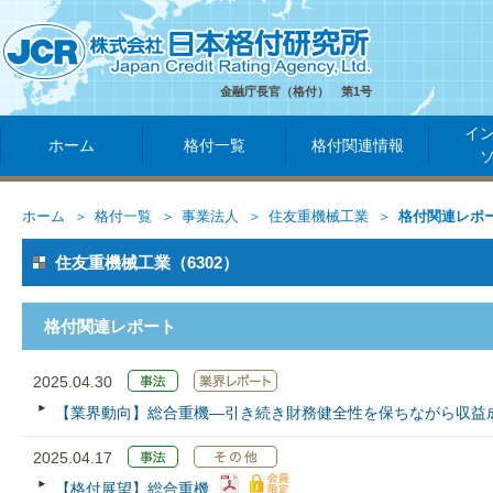
金融庁長官（格付） 第1号
イ
ホーム
格付一覧
格付関連情報
ホーム
格付一覧
事業法人
住友重機械工業
格付関連レポ
住友重機械工業（6302）
格付関連レポート
2025.04.30
【業界動向】総合重機―引き続き財務健全性を保ちながら収益
2025.04.17
【格付展望】総合重機