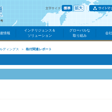
文字サイズ
1号
インテリジェンス＆
グローバルな
連情報
会
ソリューション
取り組み
ールディングス
格付関連レポート