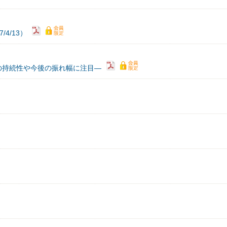
4/13）
の持続性や今後の振れ幅に注目―