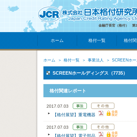
金融庁長官（格付） 第
ホーム
格付一覧
格付関
ホーム
格付一覧
事業法人
SCREENホ
SCREENホールディングス（7735）
格付関連レポート
2017.07.03
【格付展望】重電機器
2017.07.03
【格付展望】電子部品