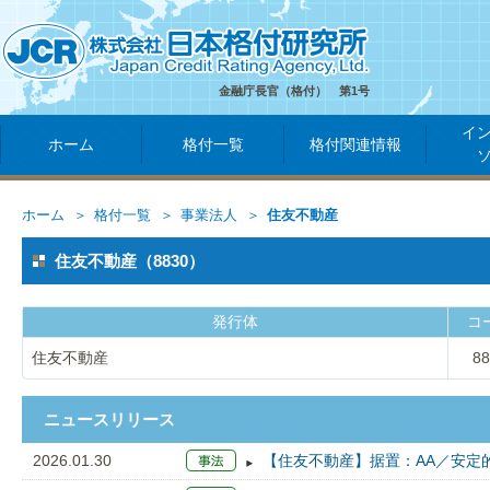
金融庁長官（格付） 第1号
イ
ホーム
格付一覧
格付関連情報
ホーム
格付一覧
事業法人
住友不動産
住友不動産（8830）
発行体
コ
住友不動産
88
ニュースリリース
2026.01.30
【住友不動産】据置：AA／安定的，