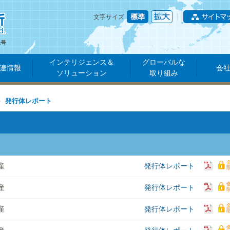
文字サイズ
1号
インテリジェンス＆
グローバルな
連情報
会
ソリューション
取り組み
発行体レポート
産
発行体レポート
産
発行体レポート
産
発行体レポート