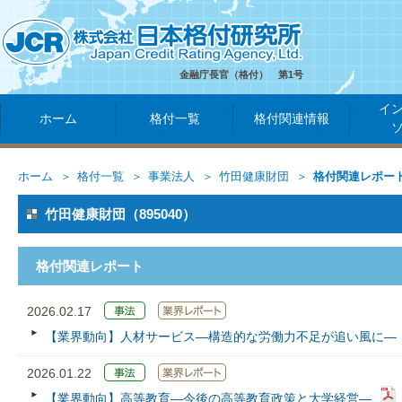
金融庁長官（格付） 第1号
イ
ホーム
格付一覧
格付関連情報
ホーム
格付一覧
事業法人
竹田健康財団
格付関連レポー
竹田健康財団（895040）
格付関連レポート
2026.02.17
【業界動向】人材サービス―構造的な労働力不足が追い風に―
2026.01.22
【業界動向】高等教育―今後の高等教育政策と大学経営―