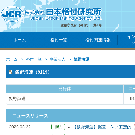
金融庁長官（格付） 第1号
イ
ホーム
格付一覧
格付関連情報
ホーム
格付一覧
事業法人
飯野海運
飯野海運（9119）
発行体
コ
飯野海運
91
ニュースリリース
2026.05.22
【飯野海運】据置：A-／安定的