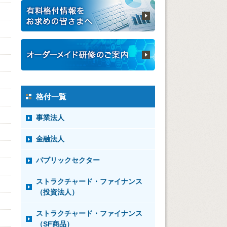
格付一覧
事業法人
金融法人
パブリックセクター
ストラクチャード・ファイナンス
（投資法人）
ストラクチャード・ファイナンス
（SF商品）