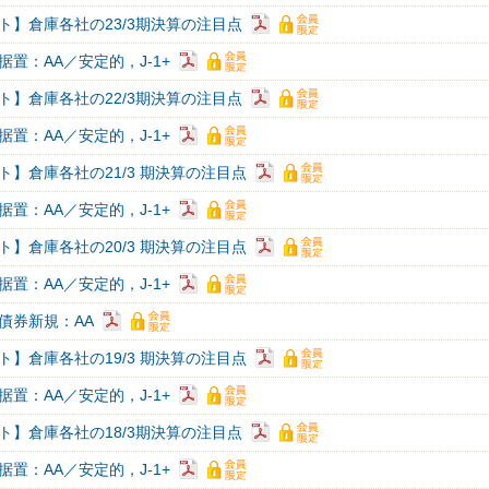
ト】倉庫各社の23/3期決算の注目点
置：AA／安定的，J-1+
ト】倉庫各社の22/3期決算の注目点
置：AA／安定的，J-1+
ト】倉庫各社の21/3 期決算の注目点
置：AA／安定的，J-1+
ト】倉庫各社の20/3 期決算の注目点
置：AA／安定的，J-1+
債券新規：AA
ト】倉庫各社の19/3 期決算の注目点
置：AA／安定的，J-1+
ト】倉庫各社の18/3期決算の注目点
置：AA／安定的，J-1+