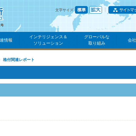
文字サイズ
1号
インテリジェンス＆
グローバルな
連情報
会
ソリューション
取り組み
格付関連レポート