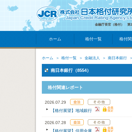
金融庁長官（格付） 第
ホーム
格付一覧
格付関
ホーム
格付一覧
金融法人
南日本銀行
南日本銀行（8554）
格付関連レポート
2026.07.29
【格付展望】地域銀行
2026.07.28
【格付展望】信用金庫