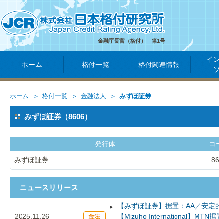
金融庁長官（格付） 第1号
イ
ホーム
格付一覧
格付関連情報
ホーム
格付一覧
金融法人
みずほ証券
みずほ証券（8606）
発行体
コ
みずほ証券
86
ニュースリリース
【みずほ証券】据置：AA／安定的，
2025.11.26
【Mizuho International】MTN