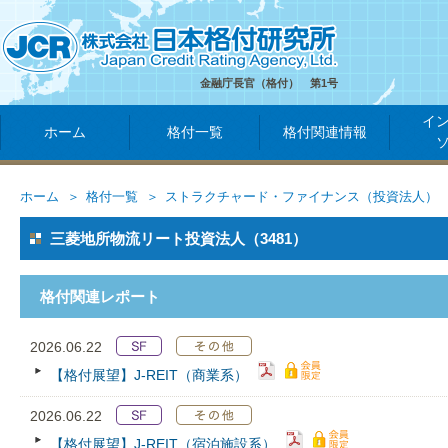
金融庁長官（格付） 第1号
イ
ホーム
格付一覧
格付関連情報
ホーム
格付一覧
ストラクチャード・ファイナンス（投資法人）
三菱地所物流リート投資法人（3481）
格付関連レポート
2026.06.22
【格付展望】J-REIT（商業系）
2026.06.22
【格付展望】J-REIT（宿泊施設系）