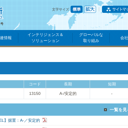
文字サイズ
1号
インテリジェンス＆
グローバルな
連情報
会
ソリューション
取り組み
コード
長期
短期
13150
A-/安定的
-
一覧を見
GUEL】据置：A-／安定的