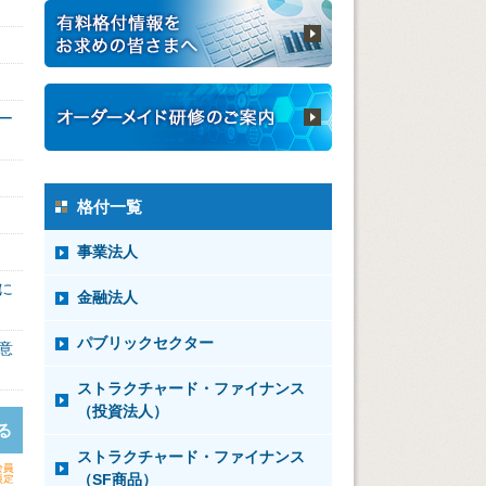
ー
格付一覧
事業法人
に
金融法人
パブリックセクター
意
ストラクチャード・ファイナンス
（投資法人）
る
ストラクチャード・ファイナンス
（SF商品）