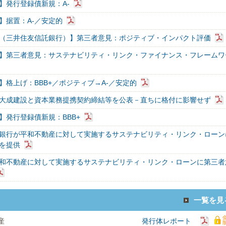
】発行登録債新規：A-
】据置：A-／安定的
（三井住友信託銀行）】第三者意見：ポジティブ・インパクト評価
】第三者意見：サステナビリティ・リンク・ファイナンス・フレームワ
】格上げ：BBB+／ポジティブ→A-／安定的
大成建設と資本業務提携契約締結等を公表－直ちに格付に影響せず
】発行登録債新規：BBB+
銀行が平和不動産に対して実施するサステナビリティ・リンク・ローン
を提供
和不動産に対して実施するサステナビリティ・リンク・ローンに第三者
一覧を見
産
発行体レポート