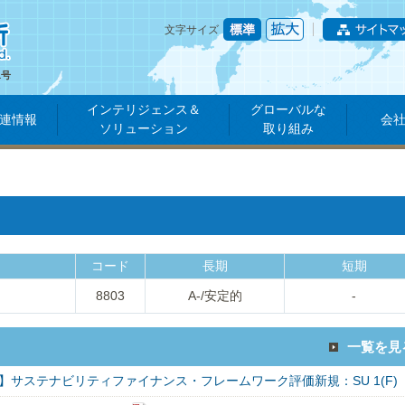
文字サイズ
1号
インテリジェンス＆
グローバルな
連情報
会
ソリューション
取り組み
コード
長期
短期
8803
A-/安定的
-
一覧を見
】サステナビリティファイナンス・フレームワーク評価新規：SU 1(F)